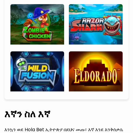
እኛን ስለ እኛ
እንኳን ወደ Hola Bet ኢትዮጵያ በደህና መጡ፣ እኛ እንደ እንቅስቃሴ