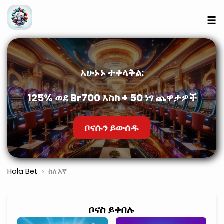
☰
አሁኑኑ ተቀላቅል:
125% ወደ Br700 እስከ + 50 ነፃ ጨዋታዎች
ቦናሱን ይውሰዱ
›
Hola Bet
ስለ እኛ
ቦናስ ይቀበሉ