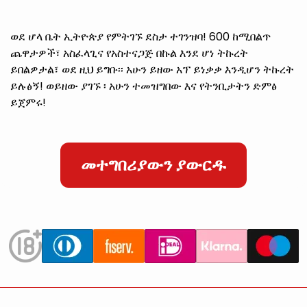
ወደ ሆላ ቤት ኢትዮጵያ የምትገኙ ደስታ ተገንዝባ! 600 ከሚበልጥ
ጨዋታዎች፣ አስፈላጊና የአስተናጋጅ በኩል እንደ ሆነ ትኩረት
ይበልዎታል፣ ወደ ዚህ ይግቡ፡፡ አሁን ይዘው አፕ ይነቃቃ እንዲሆን ትኩረት
ይሉፅኝ! ወይዘው ያገኙ ፡ አሁን ተመዝግበው እና የትንቢታትን ድምፅ
ይጀምሩ!
መተግበሪያውን ያውርዱ