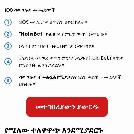
iOS ዳውንሎድ መመሪያዎች
በiOS መሣሪያ ውስጥ አፕ ስቶር ክፈት።
"Hola Bet" ይፈልጉ
፣ ከምርጥ ውስጥ ይመርጡ።
ይገኛ ከሆነ፣ በአፕ ስቶር በቀጥታ ይዳውንል።
በሌላ ይሁን፣ ወደ ታመን ምንጭ ይሂዱና Hola Bet በቀጥታ
የማስገባት ሊንክ ይፈልጉ።
ዳውንሎድ ተመልሷል የሚያይ
እና በአፕ ዉስጥ መመሪያዎች
ይከተሉ።
መተግበሪያውን ያውርዱ
የሚለው ተለዋዋጭ እንደሚያደርጉ