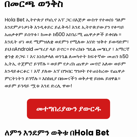
በመርጫ ወንቅስ
Hola Bet ኢትዮጵያ የካሲኖ አፕ ጋር በእጅዎ ውስጥ የተወሰነ ዓለም
እንደምታነቃነቅ እንዲቀይር ይፈቅዱ! እንደ ኢትዮጵያውያን የቀጣይ
አጠቃቀም ይሰጥፉ፣ ከመቶ ከ600 አስገራሚ ጨዋታዎች ይቀበሉ።
እንዴት ሆነ ወደ ሚምዝለቋ ወደምን የሚለው አሃድ ዝቅተ ይወዳድም፣
ይህ በAndroid መሣሪያ ላይ ይኖር። የተረከቡ ግዴል መግቢያ ፣ አማርኛ
ቋንቋ ድጋፍ ፣ እና አነስቃላለ ወንጌል ለመካተት ከፍተኛው መጠን ከ50
ኢትኢ ተጀምሮ ይገኛሉ። ወይም የታሪክ ጨዋታ መኖሮ አለው ወይም
እንዳይቆርቆር ፣ እኛ ያለው አፕ በግብር ግንዞት የተጠነከረው የጨዋታ
ምርትነትን ይገኛሉ። እስከዚያ በዘመናችን ወቅታዊ ይዘዉ ይዘዋል።
ወይም ይገዳይ ሟቱ እንደ ድረሊ ዋው!
መተግበሪያውን ያውርዱ
ለምን እንደምን ወቅቱ በHola Bet