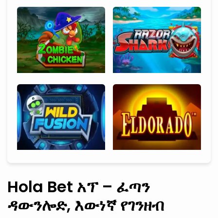
Hola Bet አፕ – ፈጣን
ዳውንሎድ, እውነኛ የገንዘብ