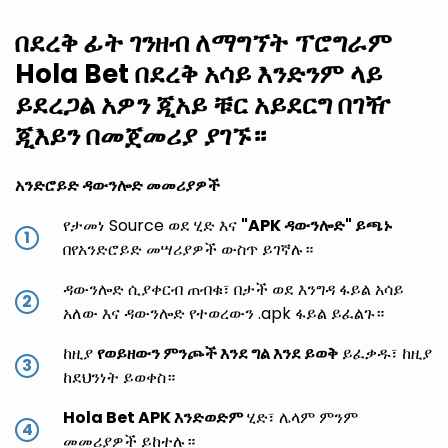
በደረቅ ፊት ገንዘብ ለማግኘት ፕሮግራም
Hola Bet በደረቅ አሳይ እንድንም ላይ
ይደረጋል አዎን ጂአይ ቹር አይደርግ በገዥ
ጂእይን በመጀመሪያ ያገኙ።
አንድሮይድ ዳውንሎድ መመሪያዎች
የታመነ Source ወደ ሂድ እና
"APK ዳውንሎድ" ይጫኑ
በየአንድሮይድ መሣሪያዎች ውስጥ ይገኛሉ።
ዳውንሎድ ሲያቀርብ ጠብቁ፣ በታች ወደ እንግዳ ፋይል አሳይ
አለው እና ዳውንሎድ የተወረውን .apk ፋይል ይፈልጉ።
ከዚያ
የወይዘውን ምንጮች እንደ ግል እንደ ይወቅ
ይፈቃዱ፣ ከዚያ
ከደህንነት ይወቀስ።
Hola Bet APK እንድወድም
ሂድ፣ ሌላም ምንም
መመሪያዎች ይከተሉ።