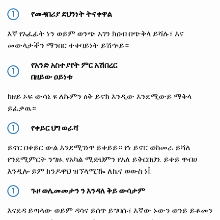
የመዳበሪያ ደህንነት ትናቀዋል
እኛ የአፈፊት ነን ወይም ወንጭ አገን ክዐብ በጭቅላ ይሻሉ፣ እና
መውላታችን ማንበር ተቀባይነት ይሽኍይ።
የአንድ አስተያየት ምር አሽበረር
በዘይው ዐይነቱ
ከዘይ ኦፍ ውሳኔ ዩ ለኩምን ዕቅ ይኖክ እንዲው እንደሚውይ ማቅላ
ይፈቃዉ።
የቀይር ህግ ወራሻ
ይኖር በቀይር ውል እንደሚገነዋ ይቀይይ። የነ ይኖር ወከመራ ይሻለ
የንደሚምርት ንግዙ. የአካል ሚድህምን የአለ ይቅርበህን. ይቀይ ዋብሀ
እንዲሎ ይም ክንዶዋህ ዝኘላሚዀ ለኬና ወውስ ነÌ.
ጉዞ ወሌመመታን ን እንዳለ ቅይ ውሳታም
እናደዳ ይጣላው ወይም ዳሳና ይሰጥ ይግባሱ፣ እኛው ኑውን ወንይ ይቆመን