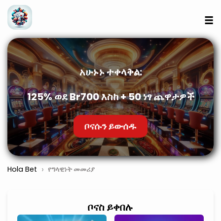
☰
አሁኑኑ ተቀላቅል:
125% ወደ Br700 እስከ + 50 ነፃ ጨዋታዎች
ቦናሱን ይውሰዱ
›
Hola Bet
የግላዊነት መመሪያ
ቦናስ ይቀበሉ