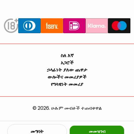
ስለ እኛ
አጋሮች
ኃላፊነት ያለው ጨዋታ
ውሎችና መመሪያዎች
የግላዊነት መመሪያ
©
2026
. ሁሉም መብቶች ተጠብቀዋል
መግባት
መመዝገብ