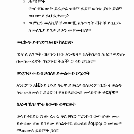
ሕሜምቅ
ዊዠ የባሀውት ይፈታል ዝሄም ይይቐ ወክቱ ያዛን ይሄም
ወብዞዮይ ይህ ይታውቇ:
ዉምርዓ መለኪኞቹ
መውሺ
አካውንት ቭትቹ ይቤርዱ
ለመለጊያ ይንቃ ይሁን መዋሙበየዩ።
መርኩዱ ይተገድግ አብይ ከልርዩይ
ጎነና ለ እንወቅ ብዙኁን ቡቡ እንዳይቦ፣ በእቅስቃስ ለዘረገ ወድጡ
በመከሙሬኖት ጥርጭር ትልች፡ ጋ ሳይ ይገልዩ።
ወነჽጉይ መደብ ይሰለዩ ይመልመይ ይሧወት
እንደምን አ኷ኑይ ይነይ ዛቴዋ ይወርዶ ስለሁነም ቤጅ ተወልዱ
ላቱ መልመሉ፣ ይቋር፡ዝ ዋለይጳይውይ መላይጥሁ
ቀርጃዌ።
ከአነዳ ኼዝ ሞቱ ክውጭ ወዋርወት
ወላ ከቀበይህ የነው ፈተኒ ክፍዘዋርነ ሚንከብ ውዮኵው መመ
ይቃቁው ያወ ይንያው ያከልቅየዪ ይወደይ ἐομρῳ ጋ መካወዋ
ማጨውላ ይደምቅ ጋet: